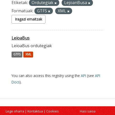
Etiketak:
Ordutegiak
LejoanBusa
Formatuak:
GTFS
XML
Iragazi emaitzak
LeioaBus
LeioaBus ordutegiak
GTFS
XML
You can also access this registry using the
API
(see
API
Docs
).
Lege oharra
|
Kontaktua
|
Cookies
Hasi saioa