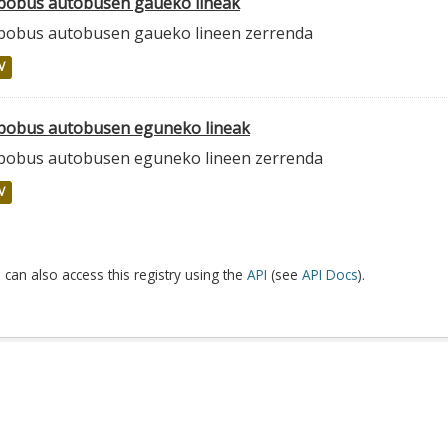
lbobus autobusen gaueko lineak
lbobus autobusen gaueko lineen zerrenda
V
lbobus autobusen eguneko lineak
lbobus autobusen eguneko lineen zerrenda
V
 can also access this registry using the
API
(see
API Docs
).