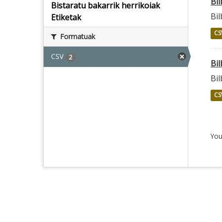
Bi
Bistaratu bakarrik herrikoiak
Bi
Etiketak
CS
Formatuak
CSV
2
Bi
Bi
CS
You