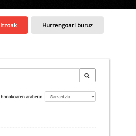
ltzoak
Hurrengoari buruz
u honakoaren arabera