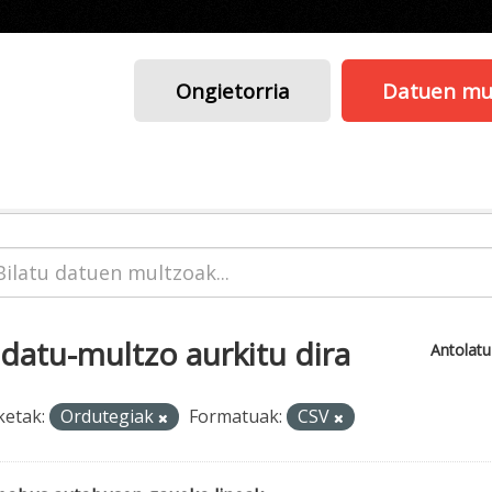
Ongietorria
Datuen mu
 datu-multzo aurkitu dira
Antolat
ketak:
Ordutegiak
Formatuak:
CSV