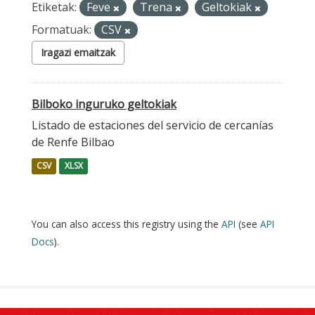
Etiketak:
Feve
Trena
Geltokiak
Formatuak:
CSV
Iragazi emaitzak
Bilboko inguruko geltokiak
Listado de estaciones del servicio de cercanías
de Renfe Bilbao
CSV
XLSX
You can also access this registry using the
API
(see
API
Docs
).