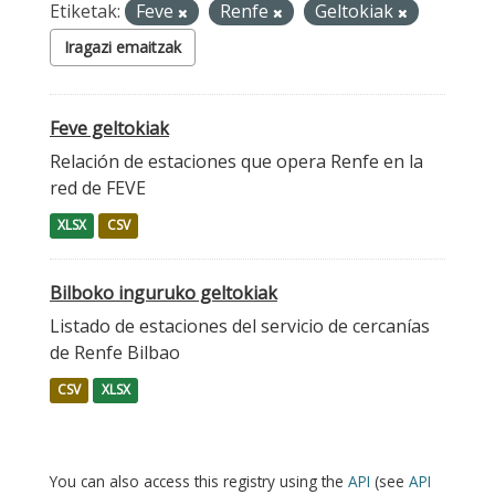
Etiketak:
Feve
Renfe
Geltokiak
Iragazi emaitzak
Feve geltokiak
Relación de estaciones que opera Renfe en la
red de FEVE
XLSX
CSV
Bilboko inguruko geltokiak
Listado de estaciones del servicio de cercanías
de Renfe Bilbao
CSV
XLSX
You can also access this registry using the
API
(see
API