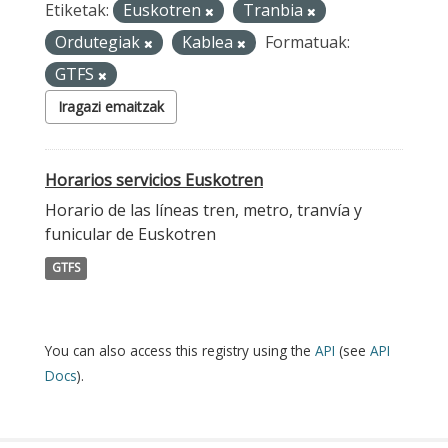
Etiketak:
Euskotren
Tranbia
Ordutegiak
Kablea
Formatuak:
GTFS
Iragazi emaitzak
Horarios servicios Euskotren
Horario de las líneas tren, metro, tranvía y
funicular de Euskotren
GTFS
You can also access this registry using the
API
(see
API
Docs
).