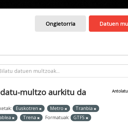
Ongietorria
Datuen mu
 datu-multzo aurkitu da
Antolat
ketak:
Euskotren
Metro
Tranbia
ablea
Trena
Formatuak:
GTFS