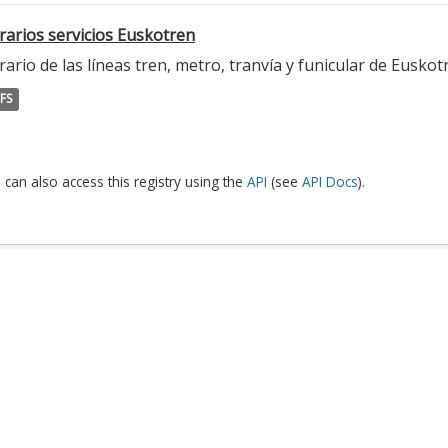
rarios servicios Euskotren
ario de las líneas tren, metro, tranvía y funicular de Euskot
FS
 can also access this registry using the
API
(see
API Docs
).