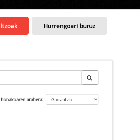
ltzoak
Hurrengoari buruz
u honakoaren arabera