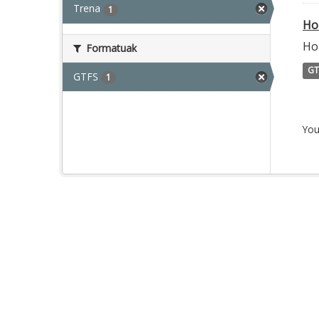
Trena
1
Ho
Hor
Formatuak
GT
GTFS
1
You