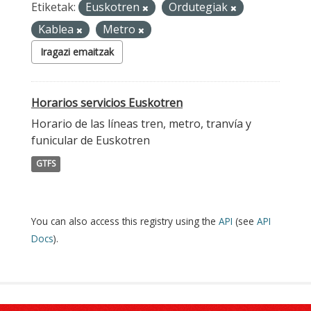
Etiketak:
Euskotren
Ordutegiak
Kablea
Metro
Iragazi emaitzak
Horarios servicios Euskotren
Horario de las líneas tren, metro, tranvía y
funicular de Euskotren
GTFS
You can also access this registry using the
API
(see
API
Docs
).