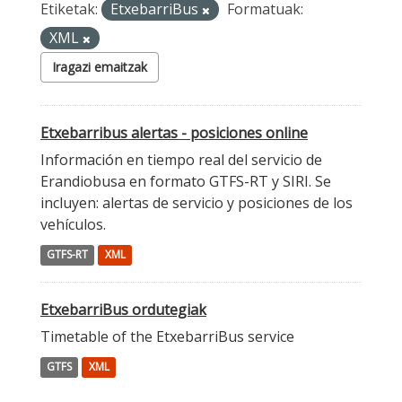
Etiketak:
EtxebarriBus
Formatuak:
XML
Iragazi emaitzak
Etxebarribus alertas - posiciones online
Información en tiempo real del servicio de
Erandiobusa en formato GTFS-RT y SIRI. Se
incluyen: alertas de servicio y posiciones de los
vehículos.
GTFS-RT
XML
EtxebarriBus ordutegiak
Timetable of the EtxebarriBus service
GTFS
XML