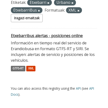
Etiketak:
Etxebarri
Urbano
EtxebarriBus
Formatuak:
XML
Iragazi emaitzak
Etxebarribus alertas - posiciones online
Información en tiempo real del servicio de
Erandiobusa en formato GTFS-RT y SIRI. Se
incluyen: alertas de servicio y posiciones de los
vehículos.
GTFS-RT
XML
You can also access this registry using the
API
(see
API
Docs
).