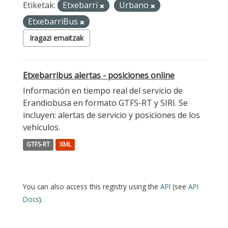
Etiketak:
Etxebarri
Urbano
EtxebarriBus
Iragazi emaitzak
Etxebarribus alertas - posiciones online
Información en tiempo real del servicio de
Erandiobusa en formato GTFS-RT y SIRI. Se
incluyen: alertas de servicio y posiciones de los
vehículos.
GTFS-RT
XML
You can also access this registry using the
API
(see
API
Docs
).