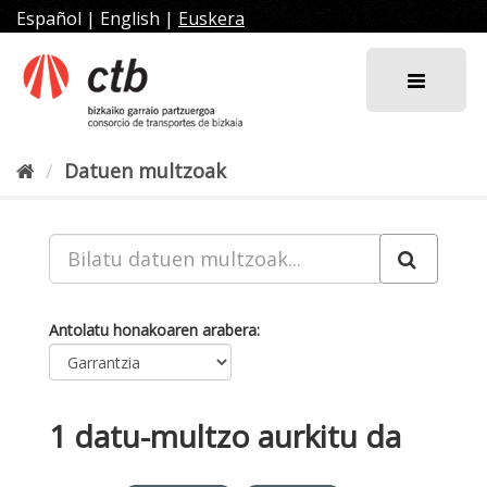
Joan
Español
|
English
|
Euskera
edukira
Datuen multzoak
Antolatu honakoaren arabera
1 datu-multzo aurkitu da