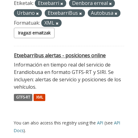
Etiketak:
Etxebarri
Denbora erreal
Urbano
EtxebarriBus
Autobusa
Formatuak:
XML
Iragazi emaitzak
Etxebarribus alertas - posiciones online
Información en tiempo real del servicio de
Erandiobusa en formato GTFS-RT y SIRI. Se
incluyen: alertas de servicio y posiciones de los
vehículos.
GTFS-RT
XML
You can also access this registry using the
API
(see
API
Docs
).