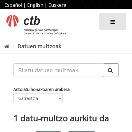
Joan
Español
|
English
|
Euskera
edukira
Datuen multzoak
Antolatu honakoaren arabera
1 datu-multzo aurkitu da