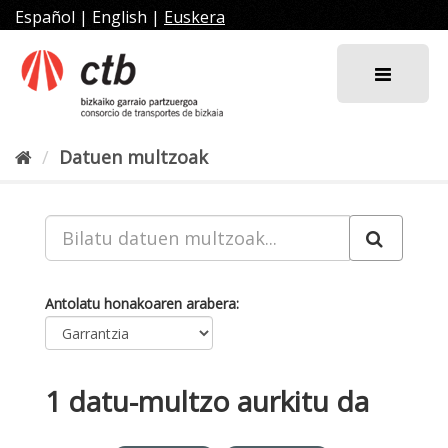
Joan
Español
|
English
|
Euskera
edukira
Datuen multzoak
Antolatu honakoaren arabera
1 datu-multzo aurkitu da