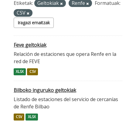
Etiketak:
Geltokiak
Renfe
Formatuak:
CSV
Iragazi emaitzak
Feve geltokiak
Relación de estaciones que opera Renfe en la
red de FEVE
XLSX
CSV
Bilboko inguruko geltokiak
Listado de estaciones del servicio de cercanías
de Renfe Bilbao
CSV
XLSX