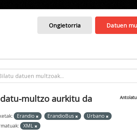
Ongietorria
Datuen mu
 datu-multzo aurkitu da
Antolat
ketak:
Erandio
ErandioBus
Urbano
rmatuak:
XML