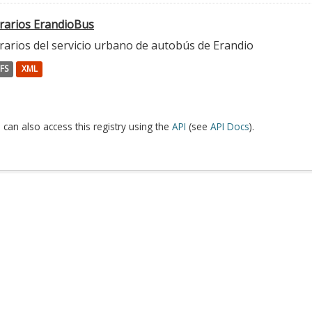
rarios ErandioBus
rarios del servicio urbano de autobús de Erandio
FS
XML
 can also access this registry using the
API
(see
API Docs
).