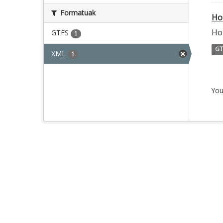
Formatuak
Ho
Ho
GTFS
1
GT
XML
1
You