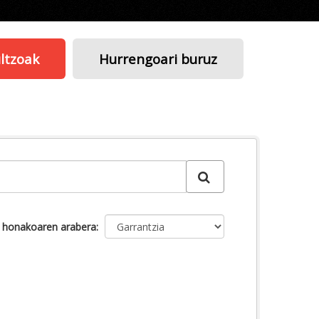
ltzoak
Hurrengoari buruz
u honakoaren arabera