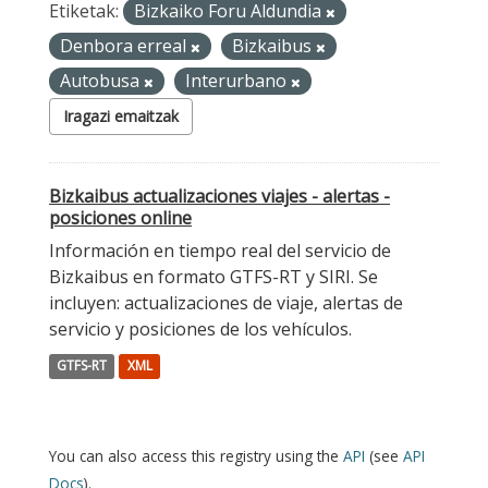
Etiketak:
Bizkaiko Foru Aldundia
Denbora erreal
Bizkaibus
Autobusa
Interurbano
Iragazi emaitzak
Bizkaibus actualizaciones viajes - alertas -
posiciones online
Información en tiempo real del servicio de
Bizkaibus en formato GTFS-RT y SIRI. Se
incluyen: actualizaciones de viaje, alertas de
servicio y posiciones de los vehículos.
GTFS-RT
XML
You can also access this registry using the
API
(see
API
Docs
).