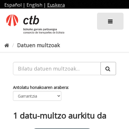
Joan
Español
|
English
|
Euskera
edukira
Datuen multzoak
Antolatu honakoaren arabera
1 datu-multzo aurkitu da