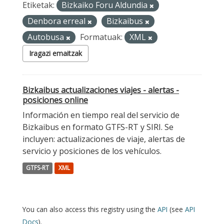
Etiketak:
Bizkaiko Foru Aldundia
Denbora erreal
Bizkaibus
Autobusa
Formatuak:
XML
Iragazi emaitzak
Bizkaibus actualizaciones viajes - alertas -
posiciones online
Información en tiempo real del servicio de
Bizkaibus en formato GTFS-RT y SIRI. Se
incluyen: actualizaciones de viaje, alertas de
servicio y posiciones de los vehículos.
GTFS-RT
XML
You can also access this registry using the
API
(see
API
Docs
).