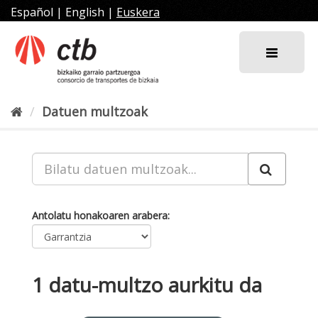
Joan
Español
|
English
|
Euskera
edukira
Datuen multzoak
Antolatu honakoaren arabera
1 datu-multzo aurkitu da