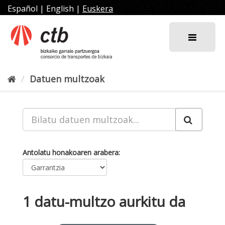
Joan
Español
|
English
|
Euskera
edukira
Datuen multzoak
Antolatu honakoaren arabera
1 datu-multzo aurkitu da