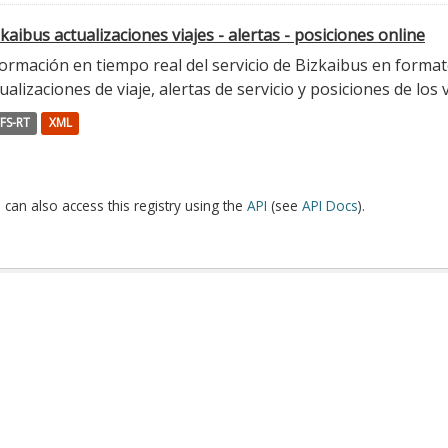
kaibus actualizaciones viajes - alertas - posiciones online
ormación en tiempo real del servicio de Bizkaibus en format
ualizaciones de viaje, alertas de servicio y posiciones de los 
FS-RT
XML
 can also access this registry using the
API
(see
API Docs
).