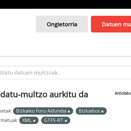
Ongietorria
Datuen mu
 datu-multzo aurkitu da
Antolat
ketak:
Bizkaiko Foru Aldundia
Bizkaibus
rmatuak:
XML
GTFS-RT