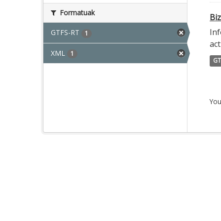
Formatuak
Biz
Inf
GTFS-RT
1
act
XML
1
GT
You