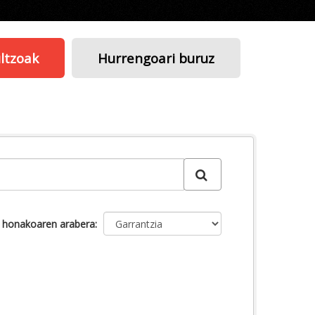
ltzoak
Hurrengoari buruz
u honakoaren arabera