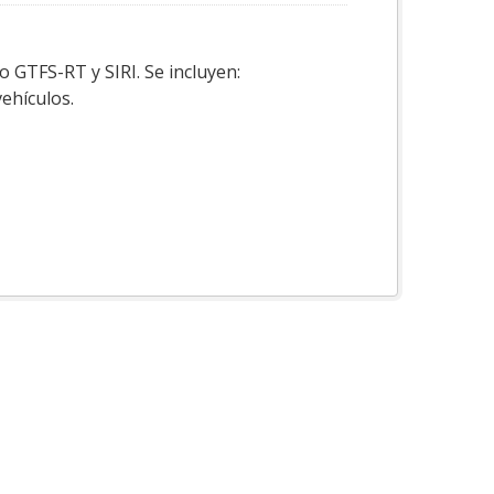
o GTFS-RT y SIRI. Se incluyen:
vehículos.