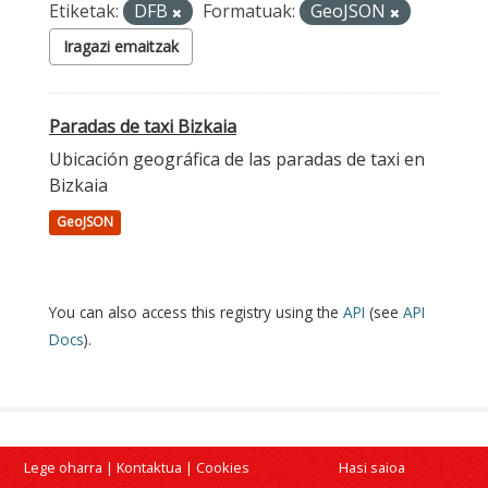
Etiketak:
DFB
Formatuak:
GeoJSON
Iragazi emaitzak
Paradas de taxi Bizkaia
Ubicación geográfica de las paradas de taxi en
Bizkaia
GeoJSON
You can also access this registry using the
API
(see
API
Docs
).
Lege oharra
|
Kontaktua
|
Cookies
Hasi saioa