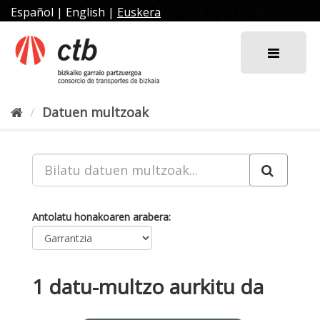
Joan
Español
|
English
|
Euskera
edukira
Datuen multzoak
Antolatu honakoaren arabera
1 datu-multzo aurkitu da