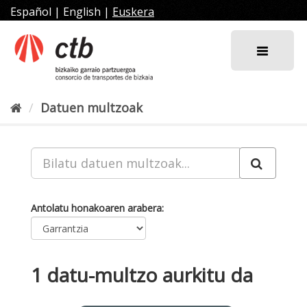
Joan
Español
|
English
|
Euskera
edukira
Datuen multzoak
Antolatu honakoaren arabera
1 datu-multzo aurkitu da