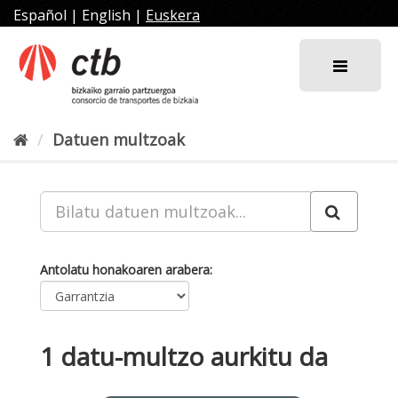
Joan
Español
|
English
|
Euskera
edukira
Datuen multzoak
Antolatu honakoaren arabera
1 datu-multzo aurkitu da