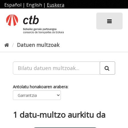
Joan
Español
|
English
|
Euskera
edukira
Datuen multzoak
Antolatu honakoaren arabera
1 datu-multzo aurkitu da