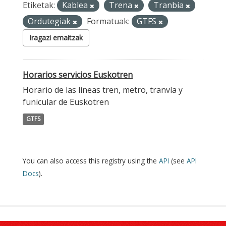
Etiketak:
Kablea
Trena
Tranbia
Ordutegiak
Formatuak:
GTFS
Iragazi emaitzak
Horarios servicios Euskotren
Horario de las líneas tren, metro, tranvía y
funicular de Euskotren
GTFS
You can also access this registry using the
API
(see
API
Docs
).