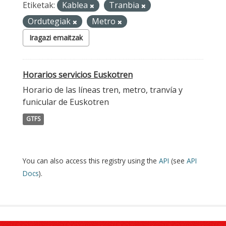
Etiketak:
Kablea
Tranbia
Ordutegiak
Metro
Iragazi emaitzak
Horarios servicios Euskotren
Horario de las líneas tren, metro, tranvía y
funicular de Euskotren
GTFS
You can also access this registry using the
API
(see
API
Docs
).