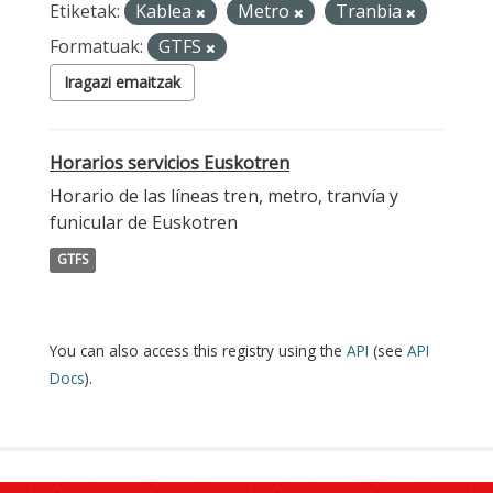
Etiketak:
Kablea
Metro
Tranbia
Formatuak:
GTFS
Iragazi emaitzak
Horarios servicios Euskotren
Horario de las líneas tren, metro, tranvía y
funicular de Euskotren
GTFS
You can also access this registry using the
API
(see
API
Docs
).