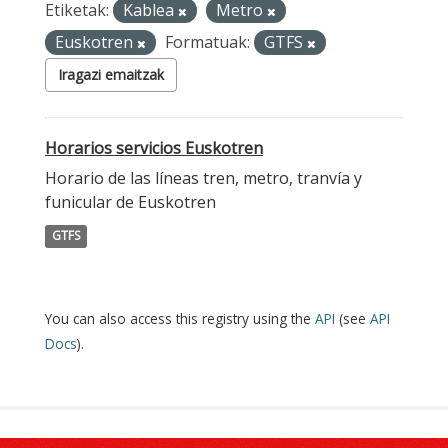
Etiketak:
Kablea
Metro
Euskotren
Formatuak:
GTFS
Iragazi emaitzak
Horarios servicios Euskotren
Horario de las líneas tren, metro, tranvía y
funicular de Euskotren
GTFS
You can also access this registry using the
API
(see
API
Docs
).