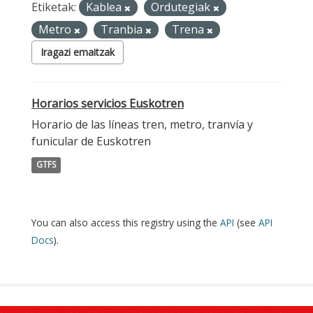
Etiketak:
Kablea
Ordutegiak
Metro
Tranbia
Trena
Iragazi emaitzak
Horarios servicios Euskotren
Horario de las líneas tren, metro, tranvía y
funicular de Euskotren
GTFS
You can also access this registry using the
API
(see
API
Docs
).