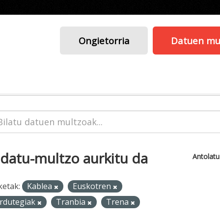
Ongietorria
Datuen mu
 datu-multzo aurkitu da
Antolat
ketak:
Kablea
Euskotren
rdutegiak
Tranbia
Trena