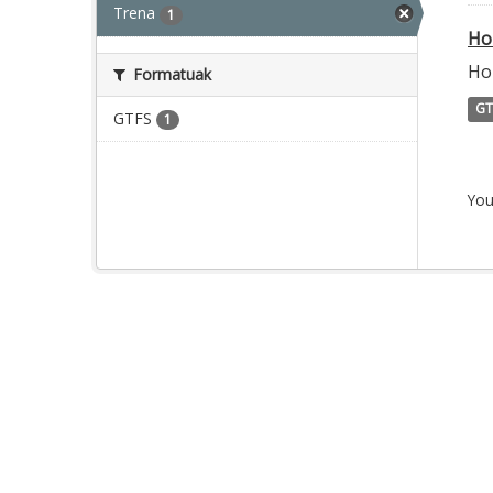
Trena
1
Ho
Hor
Formatuak
GT
GTFS
1
You