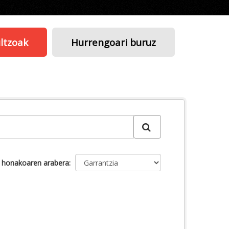
ltzoak
Hurrengoari buruz
u honakoaren arabera