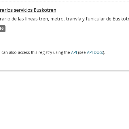
rarios servicios Euskotren
ario de las líneas tren, metro, tranvía y funicular de Euskot
FS
 can also access this registry using the
API
(see
API Docs
).