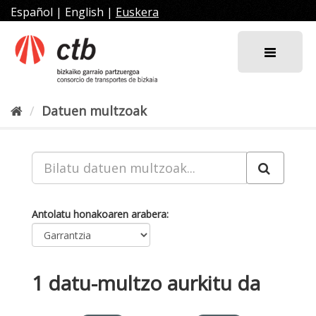
Joan
Español
|
English
|
Euskera
edukira
Datuen multzoak
Antolatu honakoaren arabera
1 datu-multzo aurkitu da