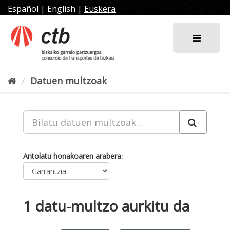
Joan
Español
|
English
|
Euskera
edukira
Datuen multzoak
Antolatu honakoaren arabera
1 datu-multzo aurkitu da