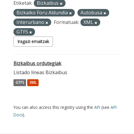
Etiketak:
Bizkaibus
Bizkaiko Foru Aldundia
Autobusa
Interurbano
Formatuak:
XML
GTFS
Iragazi emaitzak
Bizkaibus ordutegiak
Listado líneas Bizkaibus
GTFS
XML
You can also access this registry using the
API
(see
API
Docs
).