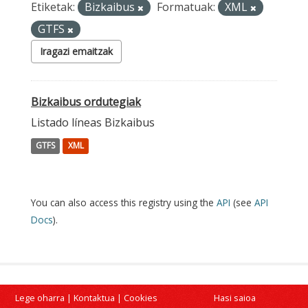
Etiketak:
Bizkaibus
Formatuak:
XML
GTFS
Iragazi emaitzak
Bizkaibus ordutegiak
Listado líneas Bizkaibus
GTFS
XML
You can also access this registry using the
API
(see
API
Docs
).
Lege oharra
|
Kontaktua
|
Cookies
Hasi saioa