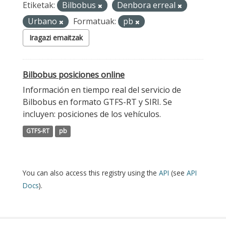
Etiketak:
Bilbobus
Denbora erreal
Urbano
Formatuak:
pb
Iragazi emaitzak
Bilbobus posiciones online
Información en tiempo real del servicio de
Bilbobus en formato GTFS-RT y SIRI. Se
incluyen: posiciones de los vehículos.
GTFS-RT
pb
You can also access this registry using the
API
(see
API
Docs
).