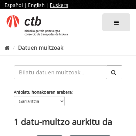
Joan
Español
|
English
|
Euskera
edukira
Datuen multzoak
Antolatu honakoaren arabera
1 datu-multzo aurkitu da