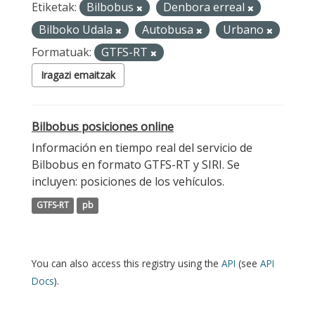
Etiketak:
Bilbobus
Denbora erreal
Bilboko Udala
Autobusa
Urbano
Formatuak:
GTFS-RT
Iragazi emaitzak
Bilbobus posiciones online
Información en tiempo real del servicio de
Bilbobus en formato GTFS-RT y SIRI. Se
incluyen: posiciones de los vehículos.
GTFS-RT
pb
You can also access this registry using the
API
(see
API
Docs
).