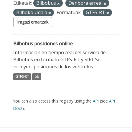
Etiketak:
Bilbobus
Denbora erreal
Bilboko Udala
Formatuak:
GTFS-RT
Iragazi emaitzak
Bilbobus posiciones online
Información en tiempo real del servicio de
Bilbobus en formato GTFS-RT y SIRI. Se
incluyen: posiciones de los vehículos.
GTFS-RT
pb
You can also access this registry using the
API
(see
API
Docs
).