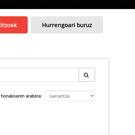
ltzoak
Hurrengoari buruz
u honakoaren arabera