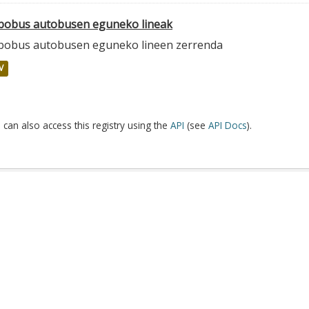
lbobus autobusen eguneko lineak
lbobus autobusen eguneko lineen zerrenda
V
 can also access this registry using the
API
(see
API Docs
).