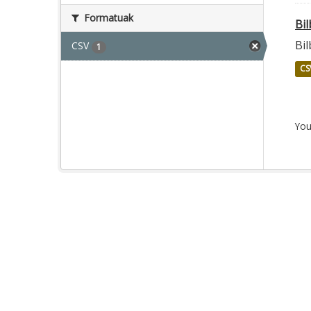
Formatuak
Bi
Bi
CSV
1
CS
You