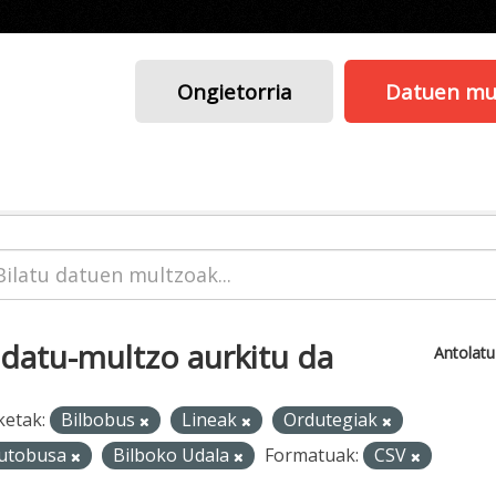
Ongietorria
Datuen mu
 datu-multzo aurkitu da
Antolat
ketak:
Bilbobus
Lineak
Ordutegiak
utobusa
Bilboko Udala
Formatuak:
CSV