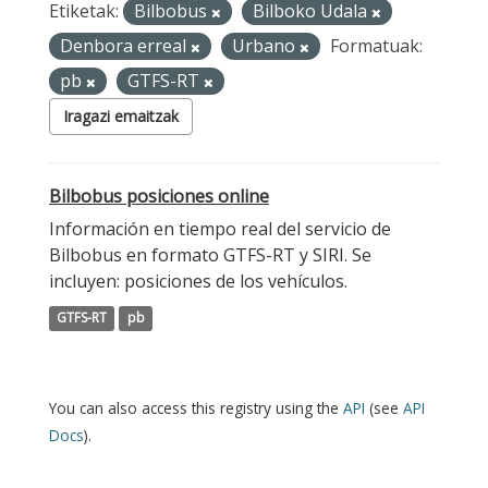
Etiketak:
Bilbobus
Bilboko Udala
Denbora erreal
Urbano
Formatuak:
pb
GTFS-RT
Iragazi emaitzak
Bilbobus posiciones online
Información en tiempo real del servicio de
Bilbobus en formato GTFS-RT y SIRI. Se
incluyen: posiciones de los vehículos.
GTFS-RT
pb
You can also access this registry using the
API
(see
API
Docs
).