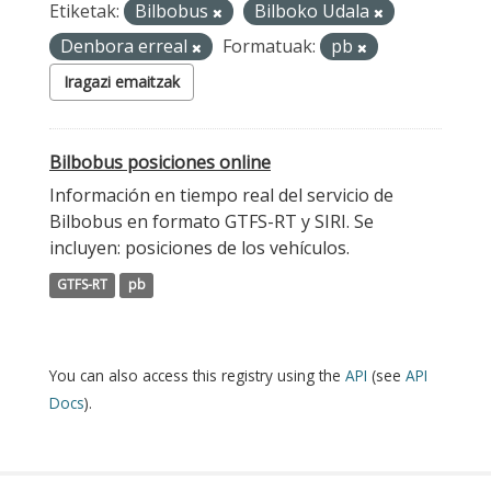
Etiketak:
Bilbobus
Bilboko Udala
Denbora erreal
Formatuak:
pb
Iragazi emaitzak
Bilbobus posiciones online
Información en tiempo real del servicio de
Bilbobus en formato GTFS-RT y SIRI. Se
incluyen: posiciones de los vehículos.
GTFS-RT
pb
You can also access this registry using the
API
(see
API
Docs
).