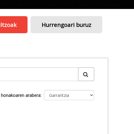
ltzoak
Hurrengoari buruz
u honakoaren arabera