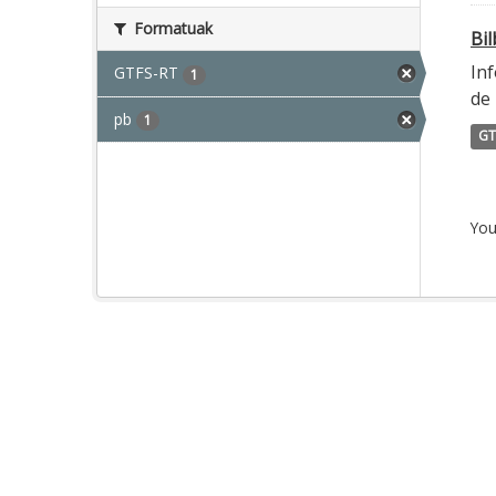
Formatuak
Bi
Inf
GTFS-RT
1
de 
pb
1
GT
You