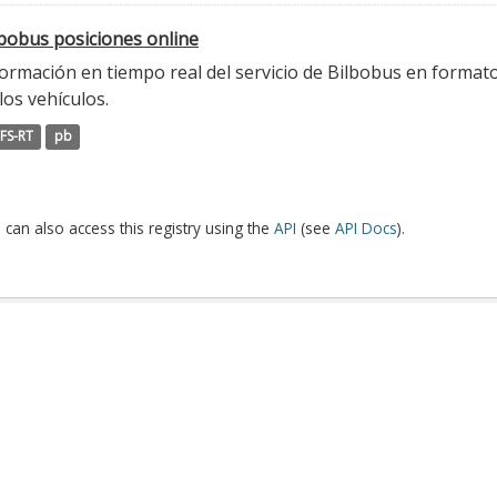
lbobus posiciones online
ormación en tiempo real del servicio de Bilbobus en formato
los vehículos.
FS-RT
pb
 can also access this registry using the
API
(see
API Docs
).