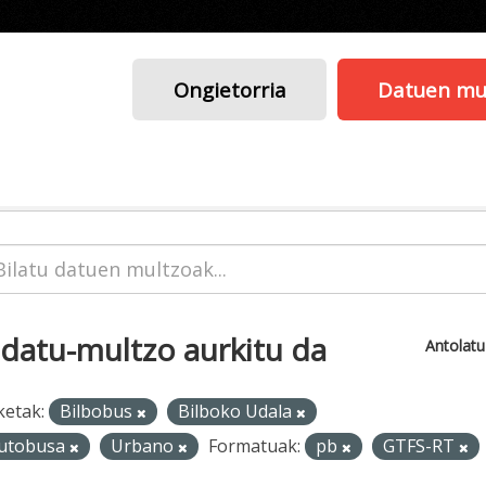
Ongietorria
Datuen mu
 datu-multzo aurkitu da
Antolat
ketak:
Bilbobus
Bilboko Udala
utobusa
Urbano
Formatuak:
pb
GTFS-RT