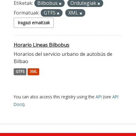
Etiketak:
Bilbobus
Ordutegiak
Formatuak:
GTFS
XML
Iragazi emaitzak
Horario Lineas Bilbobus
Horarios del servicio urbano de autobús de
Bilbao
GTFS
XML
You can also access this registry using the
API
(see
API
Docs
).