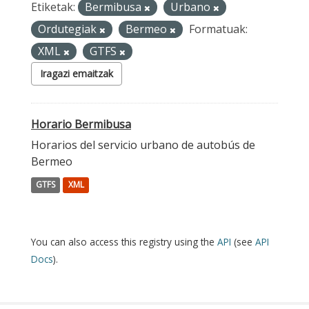
Etiketak:
Bermibusa
Urbano
Ordutegiak
Bermeo
Formatuak:
XML
GTFS
Iragazi emaitzak
Horario Bermibusa
Horarios del servicio urbano de autobús de
Bermeo
GTFS
XML
You can also access this registry using the
API
(see
API
Docs
).