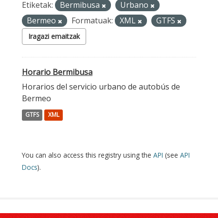
Etiketak:
Bermibusa
Urbano
Bermeo
Formatuak:
XML
GTFS
Iragazi emaitzak
Horario Bermibusa
Horarios del servicio urbano de autobús de
Bermeo
GTFS
XML
You can also access this registry using the
API
(see
API
Docs
).