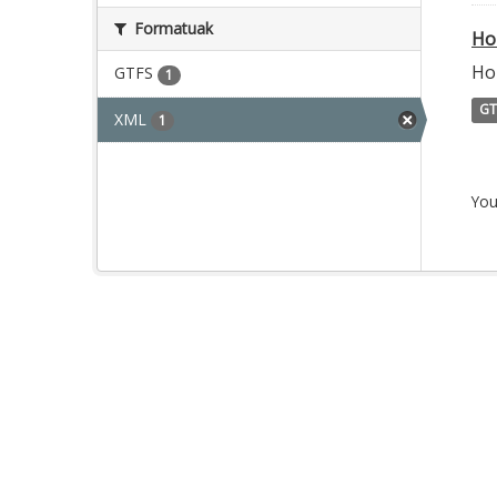
Formatuak
Ho
Ho
GTFS
1
GT
XML
1
You