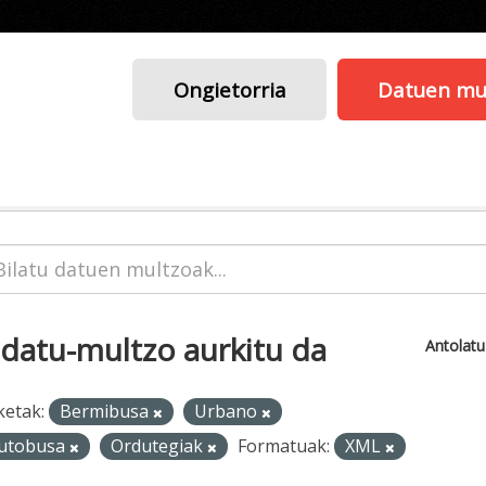
Ongietorria
Datuen mu
 datu-multzo aurkitu da
Antolat
ketak:
Bermibusa
Urbano
utobusa
Ordutegiak
Formatuak:
XML