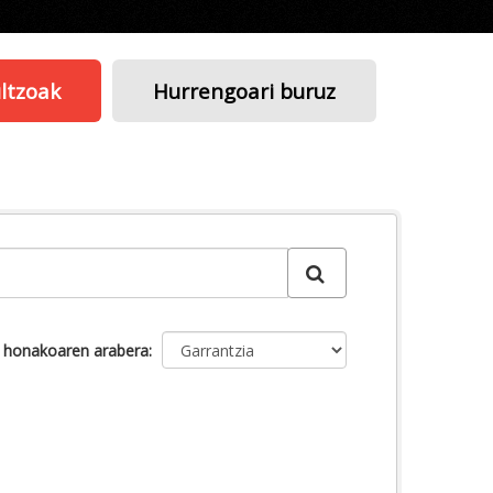
ltzoak
Hurrengoari buruz
u honakoaren arabera