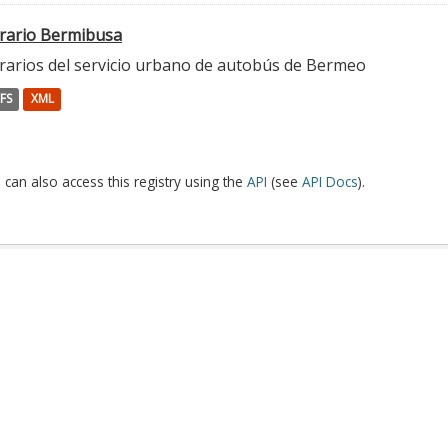
rario Bermibusa
rarios del servicio urbano de autobús de Bermeo
FS
XML
 can also access this registry using the
API
(see
API Docs
).