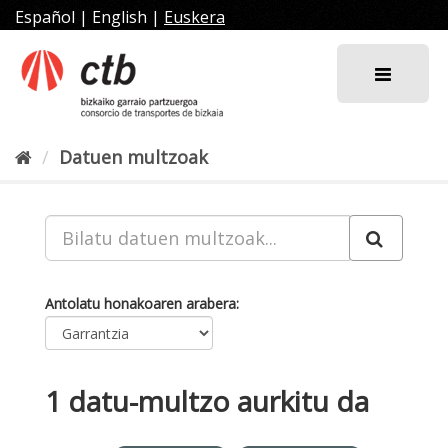
Joan
Español
|
English
|
Euskera
edukira
Datuen multzoak
Antolatu honakoaren arabera
1 datu-multzo aurkitu da