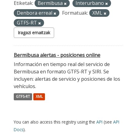
Etiketak:
Bermibusa
Interurbano
Denbora erreal
Formatuak:
XML
GTFS-RT
Iragazi emaitzak
Bermibusa alertas - posiciones online
Información en tiempo real del servicio de
Bermibusa en formato GTFS-RT y SIRI. Se
incluyen: alertas de servicio y posiciones de los
vehículos.
GTFS-RT
XML
You can also access this registry using the
API
(see
API
Docs
).