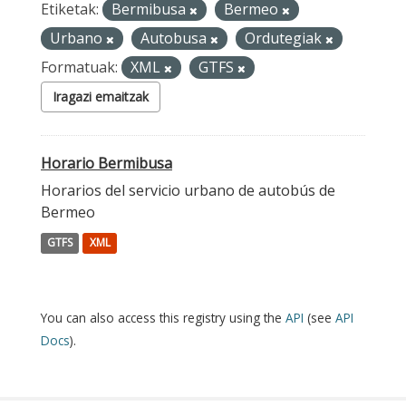
Etiketak:
Bermibusa
Bermeo
Urbano
Autobusa
Ordutegiak
Formatuak:
XML
GTFS
Iragazi emaitzak
Horario Bermibusa
Horarios del servicio urbano de autobús de
Bermeo
GTFS
XML
You can also access this registry using the
API
(see
API
Docs
).