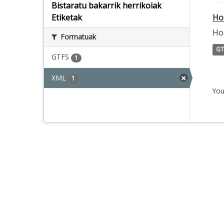
Bistaratu bakarrik herrikoiak
Ho
Etiketak
Ho
Formatuak
GT
GTFS
1
XML
1
You