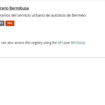
rario Bermibusa
rarios del servicio urbano de autobús de Bermeo
FS
XML
 can also access this registry using the
API
(see
API Docs
).