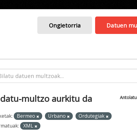
Ongietorria
Datuen mu
 datu-multzo aurkitu da
Antolat
ketak:
Bermeo
Urbano
Ordutegiak
rmatuak:
XML