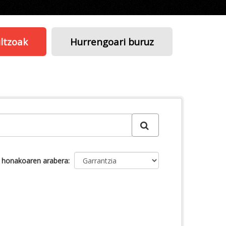
ltzoak
Hurrengoari buruz
u honakoaren arabera