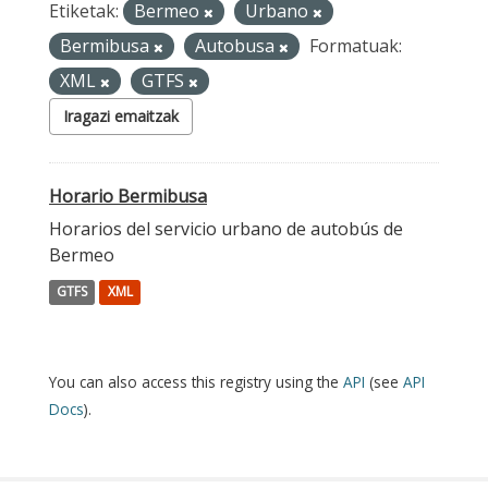
Etiketak:
Bermeo
Urbano
Bermibusa
Autobusa
Formatuak:
XML
GTFS
Iragazi emaitzak
Horario Bermibusa
Horarios del servicio urbano de autobús de
Bermeo
GTFS
XML
You can also access this registry using the
API
(see
API
Docs
).