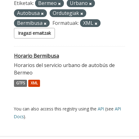
Etiketak:
Bermeo
Urbano
Autobusa
Ordutegiak
Bermibusa
Formatuak:
XML
Iragazi emaitzak
Horario Bermibusa
Horarios del servicio urbano de autobús de
Bermeo
GTFS
XML
You can also access this registry using the
API
(see
API
Docs
).